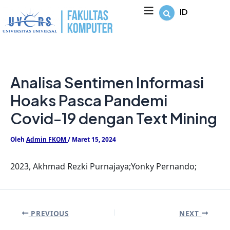
Lewati
Post
ID
ke
navigation
konten
Analisa Sentimen Informasi
Hoaks Pasca Pandemi
Covid-19 dengan Text Mining
Oleh
Admin FKOM
/
Maret 15, 2024
2023, Akhmad Rezki Purnajaya;Yonky Pernando;
PREVIOUS
NEXT