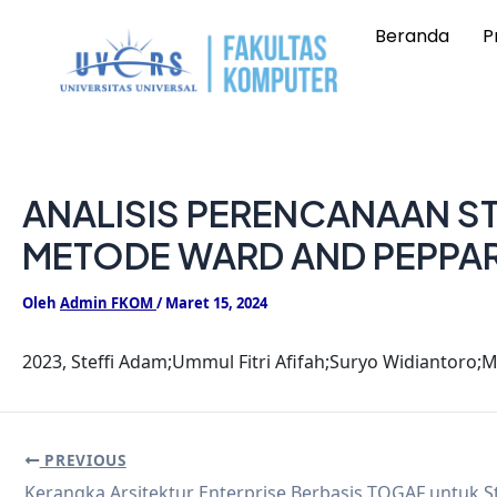
Lewati
Post
Beranda
Pr
ke
navigation
konten
ANALISIS PERENCANAAN ST
METODE WARD AND PEPPA
Oleh
Admin FKOM
/
Maret 15, 2024
2023, Steffi Adam;Ummul Fitri Afifah;Suryo Widiantoro;
PREVIOUS