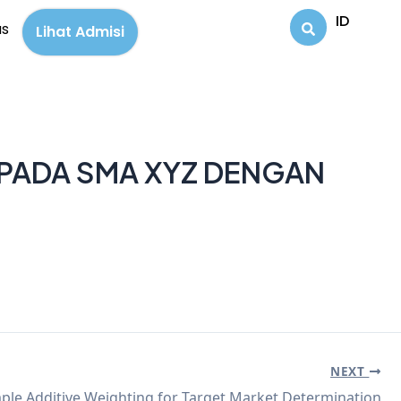
ID
us
Lihat Admisi
 PADA SMA XYZ DENGAN
NEXT
ple Additive Weighting for Target Market Determination