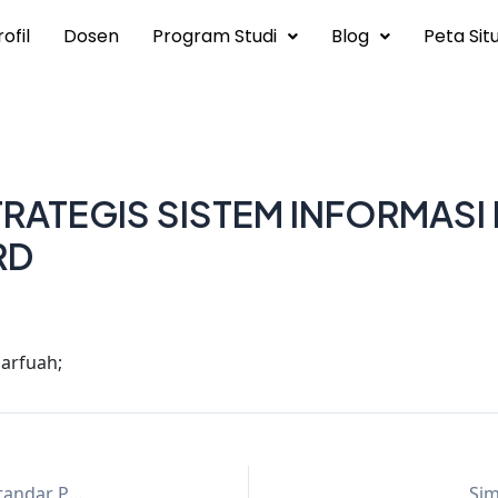
ofil
Dosen
Program Studi
Blog
Peta Sit
RATEGIS SISTEM INFORMASI
RD
Marfuah;
Kerangka Arsitektur Enterprise Berbasis TOGAF untuk Standar Proses Persiapan Pembelajaran Perguruan Tinggi
Sim