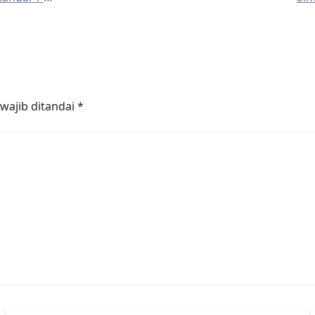
wajib ditandai
*
Surel*
S