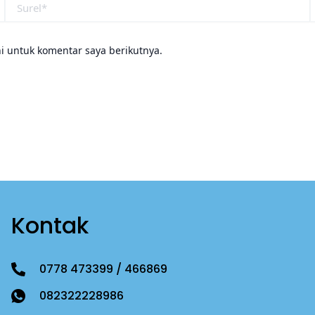
i untuk komentar saya berikutnya.
Kontak
0778 473399 / 466869
082322228986