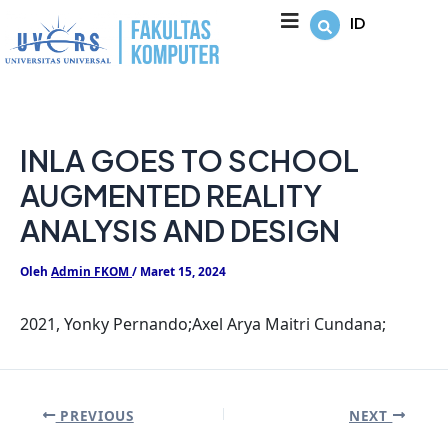
Lewati
Post
ID
ke
navigation
konten
INLA GOES TO SCHOOL
AUGMENTED REALITY
ANALYSIS AND DESIGN
Oleh
Admin FKOM
/
Maret 15, 2024
2021, Yonky Pernando;Axel Arya Maitri Cundana;
PREVIOUS
NEXT