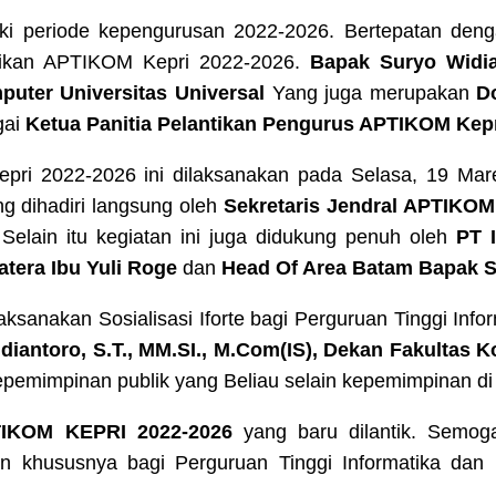
ki periode kepengurusan 2022-2026. Bertepatan de
antikan APTIKOM Kepri 2022-2026.
Bapak Suryo Widian
uter Universitas Universal
Yang juga merupakan
D
gai
Ketua Panitia Pelantikan Pengurus APTIKOM Kepr
ri 2022-2026 ini dilaksanakan pada Selasa, 19 Mare
g dihadiri langsung oleh
Sekretaris Jendral APTIKOM
 Selain itu kegiatan ini juga didukung penuh oleh
PT I
tera Ibu Yuli Roge
dan
Head Of Area Batam Bapak 
laksanakan Sosialisasi Iforte bagi Perguruan Tinggi Inf
iantoro, S.T., MM.SI., M.Com(IS), Dekan Fakultas K
pemimpinan publik yang Beliau selain kepemimpinan d
TIKOM KEPRI 2022-2026
yang baru dilantik. Semog
ikan khususnya bagi Perguruan Tinggi Informatika dan