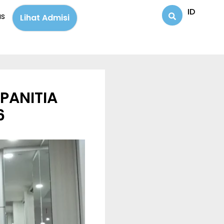
ID
us
Lihat Admisi
PANITIA
6