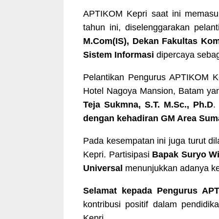
APTIKOM Kepri saat ini memasu
tahun ini, diselenggarakan pel
M.Com(IS), Dekan Fakultas Komp
Sistem Informasi
dipercaya seba
Pelantikan Pengurus APTIKOM Kep
Hotel Nagoya Mansion, Batam yan
Teja Sukmna, S.T. M.Sc., Ph.D
.
dengan kehadiran GM Area Suma
Pada kesempatan ini juga turut di
Kepri. Partisipasi
Bapak Suryo Wid
Universal
menunjukkan adanya ke
Selamat kepada Pengurus AP
kontribusi positif dalam pendid
Kepri.