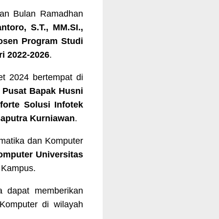
ngan Bulan Ramadhan
toro, S.T., MM.SI.,
osen Program Studi
i 2022-2026
.
t 2024 bertempat di
 Pusat Bapak Husni
forte Solusi Infotek
Saputra Kurniawan
.
ormatika dan Komputer
omputer Universitas
i Kampus.
a dapat memberikan
 Komputer di wilayah