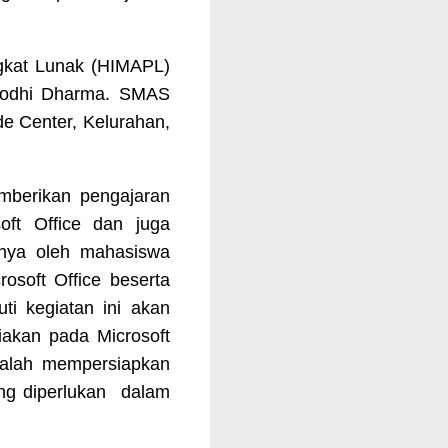
gkat Lunak (HIMAPL)
 Bodhi Dharma. SMAS
e Center, Kelurahan,
emberikan pengajaran
ft Office dan juga
hnya oleh mahasiswa
soft Office beserta
ti kegiatan ini akan
diakan pada Microsoft
adalah mempersiapkan
ang diperlukan dalam