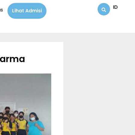
ID
us
Lihat Admisi
harma