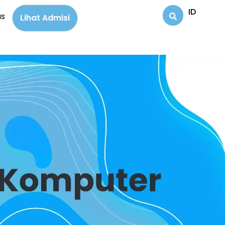
ID
us
Lihat Admisi